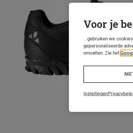
Voor je be
... gebruiken we cookie
gepersonaliseerde adve
omvatten. Zie het
Googl
NIE
Instellingen
Privacybele