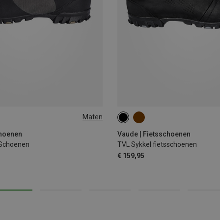
Maten
40
41
44
45
47
choenen
Vaude | Fietsschoenen
 Schoenen
TVL Sykkel fietsschoenen
€ 159,95