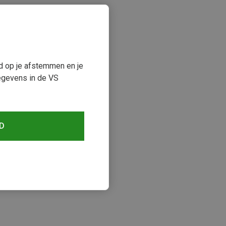
ud op je afstemmen en je
egevens in de VS
D