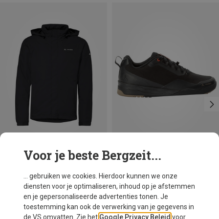
Voor je beste Bergzeit...
Je bespaart 16%
Maten
Vaude
... gebruiken we cookies. Hierdoor kunnen we onze
Moab Pro Syn. Schoenen
diensten voor je optimaliseren, inhoud op je afstemmen
€ 127,60
en je gepersonaliseerde advertenties tonen. Je
toestemming kan ook de verwerking van je gegevens in
de VS omvatten. Zie het
Google Privacy Beleid
voor