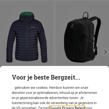
Voor je beste Bergzeit...
Je bespaart 25%
Maten
25L
Haglöfs
... gebruiken we cookies. Hierdoor kunnen we onze
Vide 25 Rugzak
diensten voor je optimaliseren, inhoud op je afstemmen
€ 119,95
en je gepersonaliseerde advertenties tonen. Je
toestemming kan ook de verwerking van je gegevens in
de VS omvatten. Zie het
Google Privacy Beleid
voor