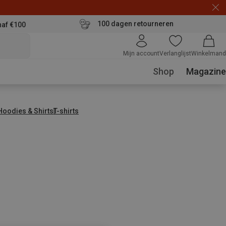
100 dagen retourneren
naf €100
Mijn account
Verlanglijst
Winkelmand
Shop
Magazine
 Hoodies & Shirts
T-shirts