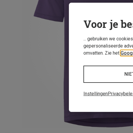
Voor je be
... gebruiken we cookie
gepersonaliseerde adve
omvatten. Zie het
Googl
NIE
Instellingen
Privacybele