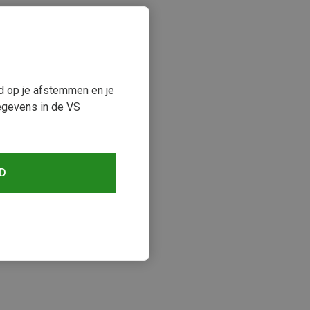
ud op je afstemmen en je
egevens in de VS
D