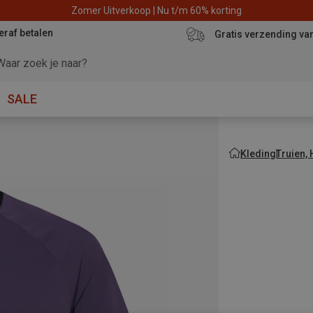
Zomer Uitverkoop | Nu t/m 60% korting
eraf betalen
Gratis verzending va
SALE
Kleding
Truien,