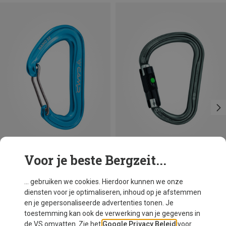
Voor je beste Bergzeit...
Je bespaart 18%
Maten
BALL-LOCK
Petzl
... gebruiken we cookies. Hierdoor kunnen we onze
William Ball-Lock HMS Karabiner
diensten voor je optimaliseren, inhoud op je afstemmen
€ 25,07
en je gepersonaliseerde advertenties tonen. Je
toestemming kan ook de verwerking van je gegevens in
de VS omvatten. Zie het
Google Privacy Beleid
voor