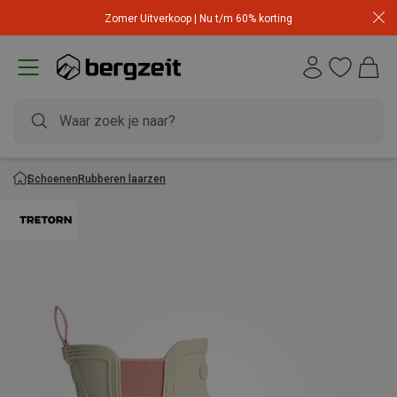
Zomer Uitverkoop | Nu t/m 60% korting
Schoenen
Rubberen laarzen