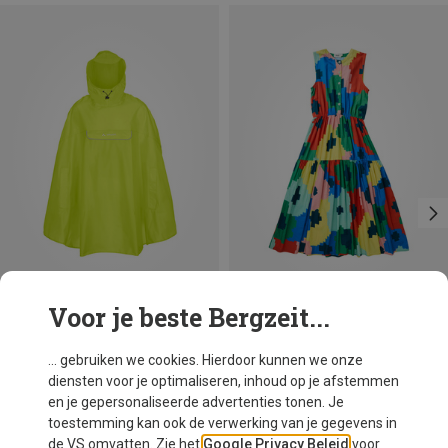
Voor je beste Bergzeit...
Je bespaart 18%
Maten
+4
S
M
L
XL
XXL
Vaude
... gebruiken we cookies. Hierdoor kunnen we onze
Valdipino poncho
diensten voor je optimaliseren, inhoud op je afstemmen
€ 49,46
en je gepersonaliseerde advertenties tonen. Je
toestemming kan ook de verwerking van je gegevens in
de VS omvatten. Zie het
Google Privacy Beleid
voor