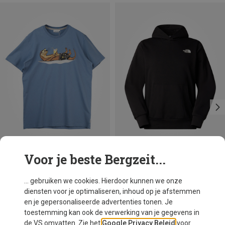
Voor je beste Bergzeit...
Je bespaart 42%
Maten
S
M
L
XL
Lakor
... gebruiken we cookies. Hierdoor kunnen we onze
Heren An Otter Vacation T-shirt
diensten voor je optimaliseren, inhoud op je afstemmen
€ 49,95
en je gepersonaliseerde advertenties tonen. Je
toestemming kan ook de verwerking van je gegevens in
de VS omvatten. Zie het
Google Privacy Beleid
voor