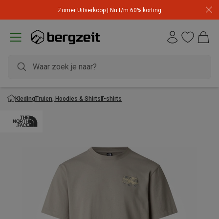
Zomer Uitverkoop | Nu t/m 60% korting
Kleding
Truien, Hoodies & Shirts
T-shirts