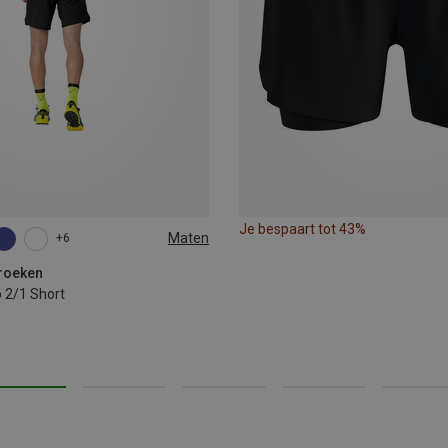
Je bespaart tot 43%
Maten
+6
XL
XXL
broeken
 2/1 Short