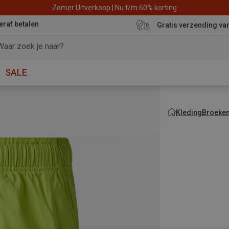
Zomer Uitverkoop | Nu t/m 60% korting
eraf betalen
Gratis verzending va
SALE
Kleding
Broeke