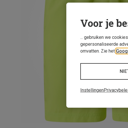
Voor je be
... gebruiken we cookie
gepersonaliseerde adve
omvatten. Zie het
Googl
NIE
Instellingen
Privacybele