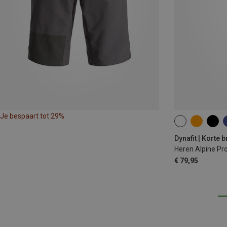
Je bespaart tot 29%
S
M
L
Dynafit | Korte 
Heren Alpine Pro
€ 79,95