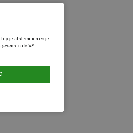
ud op je afstemmen en je
egevens in de VS
D