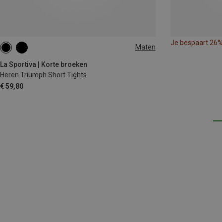
Je bespaart 26
Maten
S
M
L
XL
La Sportiva | Korte broeken
Heren Triumph Short Tights
€ 59,80