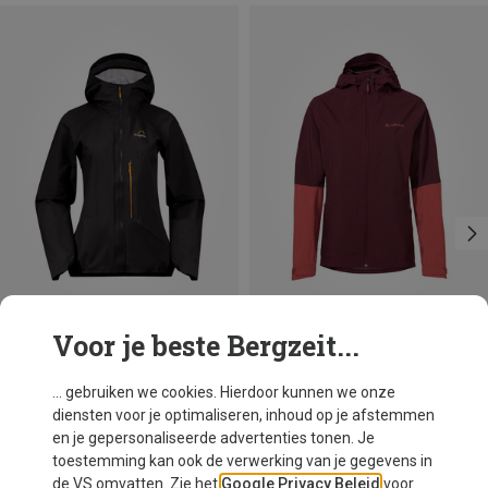
Voor je beste Bergzeit...
Maten
Maten
+1
XXS
XS
S
M
L
XS
S
M
L
XL
Bergans
Vaude
... gebruiken we cookies. Hierdoor kunnen we onze
Dames Y LightLine Air 3L Shell Jas
Dames Moab Rain II jas
diensten voor je optimaliseren, inhoud op je afstemmen
€ 288,20
€ 189,95
en je gepersonaliseerde advertenties tonen. Je
toestemming kan ook de verwerking van je gegevens in
de VS omvatten. Zie het
Google Privacy Beleid
voor