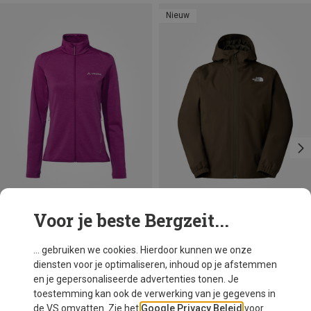
Nieuw
Voor je beste Bergzeit...
Je bespaart 36%
Maten
+4
S
M
L
XL
XXL
The North Face
... gebruiken we cookies. Hierdoor kunnen we onze
Heren Quest Mono Jas
diensten voor je optimaliseren, inhoud op je afstemmen
€ 119,80
en je gepersonaliseerde advertenties tonen. Je
toestemming kan ook de verwerking van je gegevens in
de VS omvatten. Zie het
Google Privacy Beleid
voor