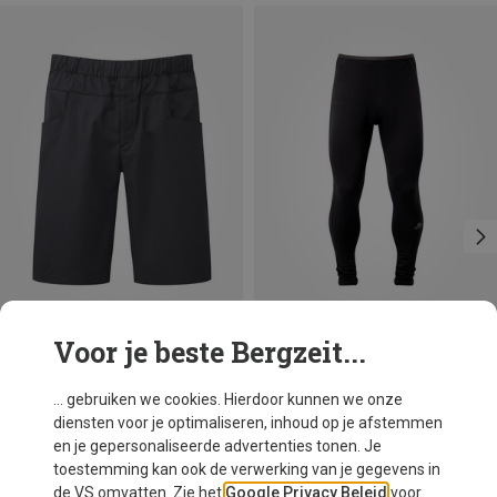
Voor je beste Bergzeit...
Je bespaart 29%
Maten
M
L
XL
XXL
Mountain Equipment
... gebruiken we cookies. Hierdoor kunnen we onze
Heren Flowstone Korte broek
diensten voor je optimaliseren, inhoud op je afstemmen
€ 93,20
en je gepersonaliseerde advertenties tonen. Je
toestemming kan ook de verwerking van je gegevens in
de VS omvatten. Zie het
Google Privacy Beleid
voor