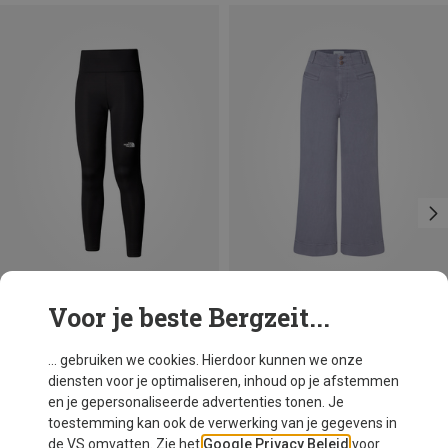
Voor je beste Bergzeit...
Je bespaart 64%
Maten
XS
S
M
L
The North Face
... gebruiken we cookies. Hierdoor kunnen we onze
Dames Flex 28in Tights
diensten voor je optimaliseren, inhoud op je afstemmen
€ 51,70
en je gepersonaliseerde advertenties tonen. Je
toestemming kan ook de verwerking van je gegevens in
de VS omvatten. Zie het
Google Privacy Beleid
voor