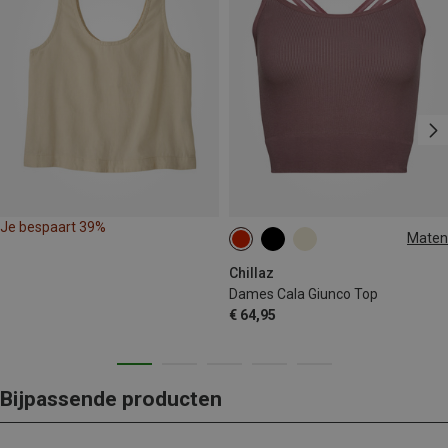
Je bespaart 39%
Maten
L|M
S|XS
Chillaz
Dames Cala Giunco Top
€ 64,95
Bijpassende producten