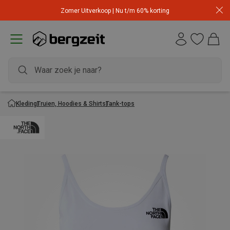
Zomer Uitverkoop | Nu t/m 60% korting
Kleding
Truien, Hoodies & Shirts
Tank-tops