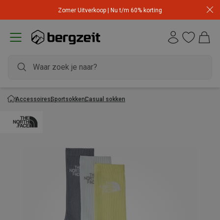
Zomer Uitverkoop | Nu t/m 60% korting
Accessoires
Sportsokken
Casual sokken