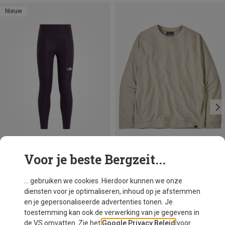
Nieuw
Voor je beste Bergzeit...
Je bespaart 45%
Maten
XS
S
M
L
The North Face
... gebruiken we cookies. Hierdoor kunnen we onze
Dames Flex 25in Tights
diensten voor je optimaliseren, inhoud op je afstemmen
€ 49,95
en je gepersonaliseerde advertenties tonen. Je
toestemming kan ook de verwerking van je gegevens in
de VS omvatten. Zie het
Google Privacy Beleid
voor