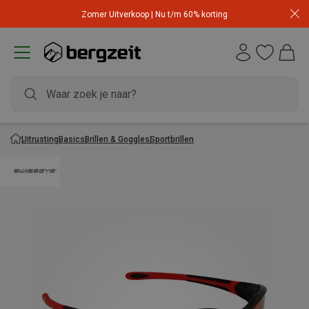
Zomer Uitverkoop | Nu t/m 60% korting
Uitrusting
Basics
Brillen & Goggles
Sportbrillen