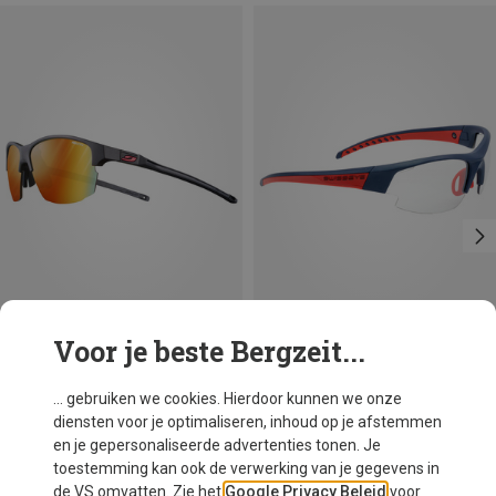
Voor je beste Bergzeit...
Je bespaart 17%
Je bespaart 31%
... gebruiken we cookies. Hierdoor kunnen we onze
diensten voor je optimaliseren, inhoud op je afstemmen
en je gepersonaliseerde advertenties tonen. Je
toestemming kan ook de verwerking van je gegevens in
de VS omvatten. Zie het
Google Privacy Beleid
voor