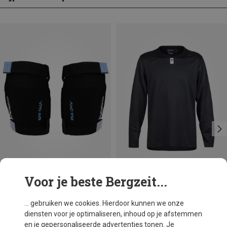
Voor je beste Bergzeit...
Je bespaart 23%
Maten
116|124
128|134
140|148
152|158|160
Fox
... gebruiken we cookies. Hierdoor kunnen we onze
Kinderen Defend Shirt
diensten voor je optimaliseren, inhoud op je afstemmen
€ 49,95
en je gepersonaliseerde advertenties tonen. Je