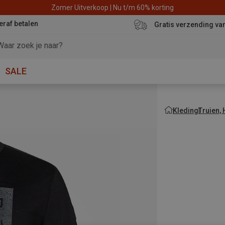
Zomer Uitverkoop | Nu t/m 60% korting
eraf betalen
Gratis verzending va
SALE
Kleding
Truien,