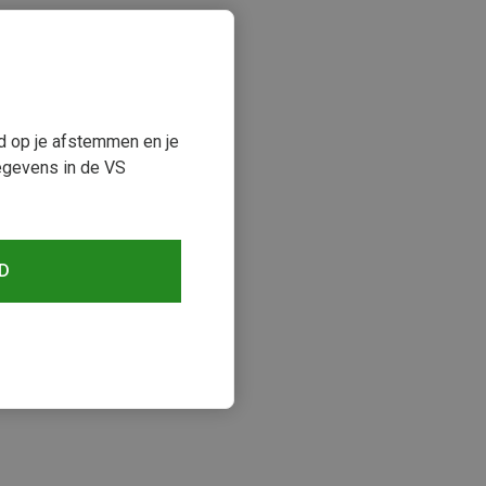
ud op je afstemmen en je
egevens in de VS
D