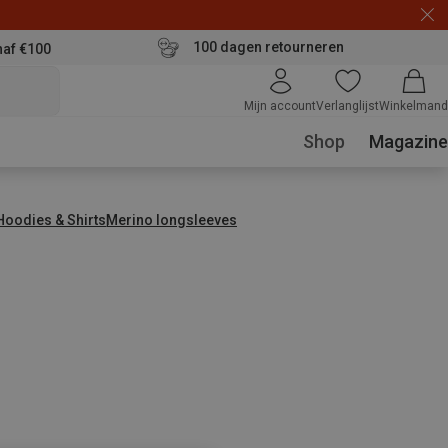
100 dagen retourneren
naf €100
Mijn account
Verlanglijst
Winkelmand
Shop
Magazine
 Hoodies & Shirts
Merino longsleeves