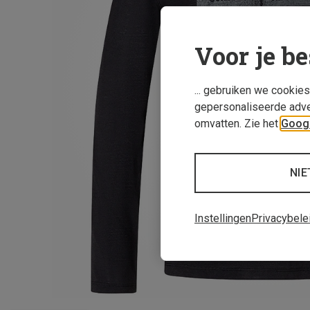
Voor je be
... gebruiken we cookie
gepersonaliseerde adve
omvatten. Zie het
Googl
NIE
Instellingen
Privacybele