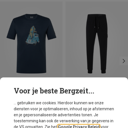
Voor je beste Bergzeit...
Je bespaart 53%
Je bespaart 16%
... gebruiken we cookies. Hierdoor kunnen we onze
diensten voor je optimaliseren, inhoud op je afstemmen
en je gepersonaliseerde advertenties tonen. Je
toestemming kan ook de verwerking van je gegevens in
de VS omvatten. Zie het
Google Privacy Beleid
voor