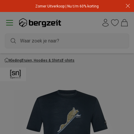
Zomer Uitverkoop | Nu t/m 60% korting
Kleding
Truien, Hoodies & Shirts
T-shirts