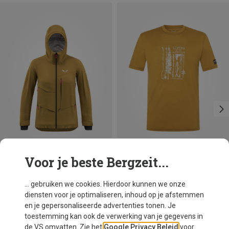
Voor je beste Bergzeit...
Je bespaart 10%
Maten
XS
S
M
L
XL
Salewa
... gebruiken we cookies. Hierdoor kunnen we onze
Dames Sella Free 3L PTX Jas
diensten voor je optimaliseren, inhoud op je afstemmen
€ 499,95
en je gepersonaliseerde advertenties tonen. Je
toestemming kan ook de verwerking van je gegevens in
de VS omvatten. Zie het
Google Privacy Beleid
voor