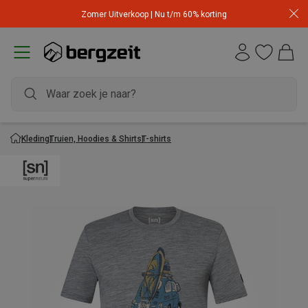
Zomer Uitverkoop | Nu t/m 60% korting
Kleding
Truien, Hoodies & Shirts
T-shirts