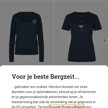
Voor je beste Bergzeit...
Je bespaart 30%
Je bespaart 38%
... gebruiken we cookies. Hierdoor kunnen we onze
diensten voor je optimaliseren, inhoud op je afstemmen
en je gepersonaliseerde advertenties tonen. Je
toestemming kan ook de verwerking van je gegevens in
de VS omvatten. Zie het
Google Privacy Beleid
voor