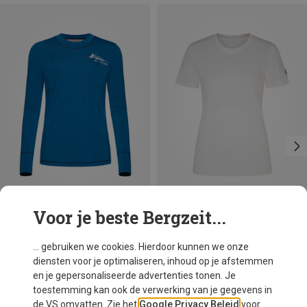
Voor je beste Bergzeit...
Je bespaart 19%
Je bespaart 26%
... gebruiken we cookies. Hierdoor kunnen we onze
diensten voor je optimaliseren, inhoud op je afstemmen
en je gepersonaliseerde advertenties tonen. Je
toestemming kan ook de verwerking van je gegevens in
de VS omvatten. Zie het
Google Privacy Beleid
voor