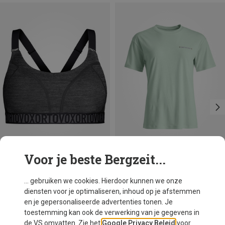
Voor je beste Bergzeit...
Je bespaart 27%
... gebruiken we cookies. Hierdoor kunnen we onze
diensten voor je optimaliseren, inhoud op je afstemmen
en je gepersonaliseerde advertenties tonen. Je
toestemming kan ook de verwerking van je gegevens in
de VS omvatten. Zie het
Google Privacy Beleid
voor