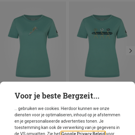
Voor je beste Bergzeit...
Je bespaart 30%
Je bespaart 42%
... gebruiken we cookies. Hierdoor kunnen we onze
diensten voor je optimaliseren, inhoud op je afstemmen
en je gepersonaliseerde advertenties tonen. Je
toestemming kan ook de verwerking van je gegevens in
de VS omvatten. Zie het
Google Privacy Beleid
voor