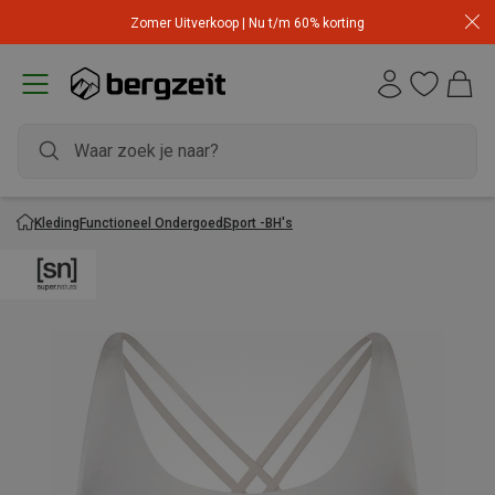
Zomer Uitverkoop | Nu t/m 60% korting
Kleding
Functioneel Ondergoed
Sport -BH's