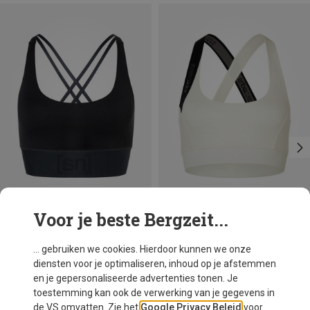
Voor je beste Bergzeit...
Je bespaart 20%
Je bespaart 19%
... gebruiken we cookies. Hierdoor kunnen we onze
diensten voor je optimaliseren, inhoud op je afstemmen
en je gepersonaliseerde advertenties tonen. Je
toestemming kan ook de verwerking van je gegevens in
de VS omvatten. Zie het
Google Privacy Beleid
voor