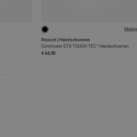
Maten
8
8.5
9
Reusch | Handschoenen
Commuter GTX TOUCH-TEC™ Handschoenen
€ 64,95