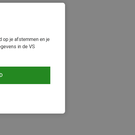
ud op je afstemmen en je
egevens in de VS
D