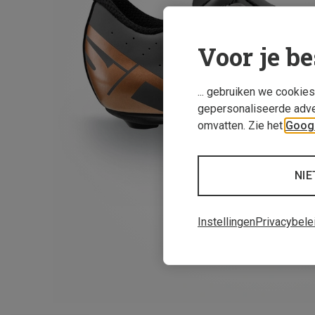
Voor je be
... gebruiken we cookie
gepersonaliseerde adve
omvatten. Zie het
Googl
NIE
Instellingen
Privacybele