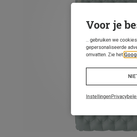
Voor je be
... gebruiken we cookie
gepersonaliseerde adve
omvatten. Zie het
Googl
NIE
Instellingen
Privacybele