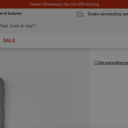
Zomer Uitverkoop | Nu t/m 60% korting
eraf betalen
Gratis verzending va
SALE
Uitrusting
Reize