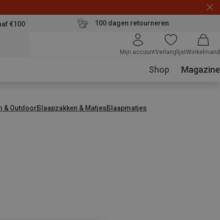
100 dagen retourneren
naf €100
Mijn account
Verlanglijst
Winkelmand
Shop
Magazine
n & Outdoor
Slaapzakken & Matjes
Slaapmatjes