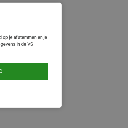
ud op je afstemmen en je
egevens in de VS
D