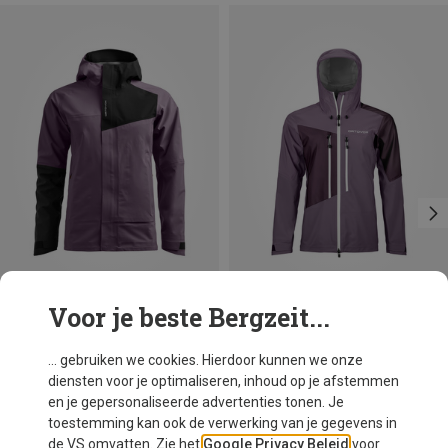
Voor je beste Bergzeit...
Je bespaart 27%
Maten
XS
S
M
L
Ortovox
... gebruiken we cookies. Hierdoor kunnen we onze
Dames Seceda 3L Jas
diensten voor je optimaliseren, inhoud op je afstemmen
€ 369,95
en je gepersonaliseerde advertenties tonen. Je
toestemming kan ook de verwerking van je gegevens in
de VS omvatten. Zie het
Google Privacy Beleid
voor