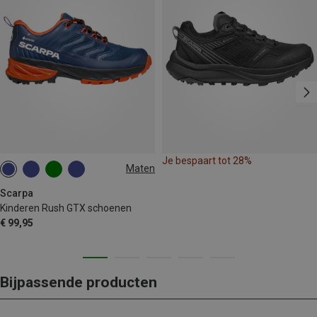
Je bespaart tot 28%
Maten
27
28
31
32
33
Scarpa
Kinderen Rush GTX schoenen
€ 99,95
Bijpassende producten