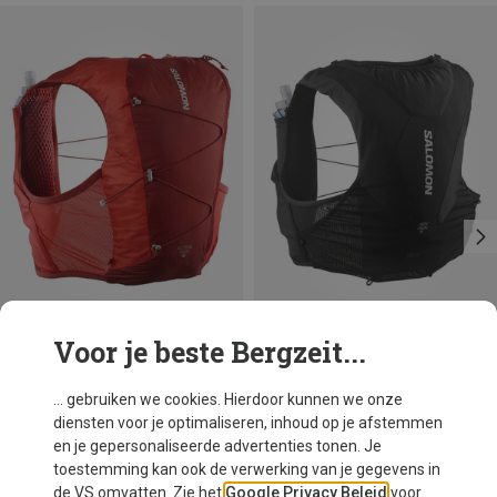
Voor je beste Bergzeit...
Je bespaart 32%
Je bespaart 17%
... gebruiken we cookies. Hierdoor kunnen we onze
diensten voor je optimaliseren, inhoud op je afstemmen
en je gepersonaliseerde advertenties tonen. Je
toestemming kan ook de verwerking van je gegevens in
de VS omvatten. Zie het
Google Privacy Beleid
voor