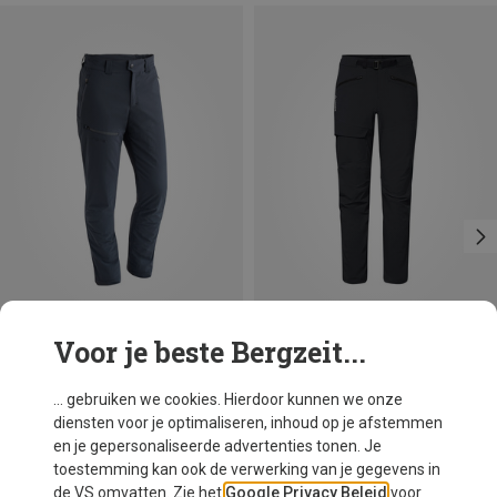
Voor je beste Bergzeit...
Je bespaart tot 15%
Je bespaart 31%
... gebruiken we cookies. Hierdoor kunnen we onze
diensten voor je optimaliseren, inhoud op je afstemmen
en je gepersonaliseerde advertenties tonen. Je
toestemming kan ook de verwerking van je gegevens in
de VS omvatten. Zie het
Google Privacy Beleid
voor