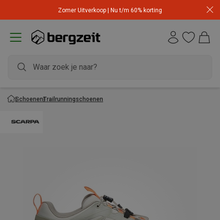
Zomer Uitverkoop | Nu t/m 60% korting
Schoenen
Trailrunningschoenen