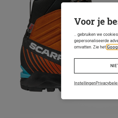
Voor je be
... gebruiken we cookie
gepersonaliseerde adve
omvatten. Zie het
Googl
NIE
Instellingen
Privacybele