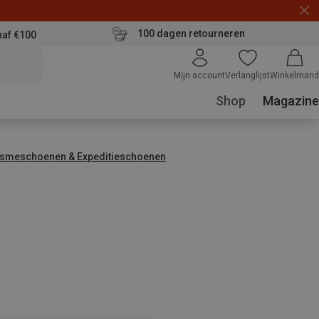
100 dagen retourneren
naf €100
Mijn account
Verlanglijst
Winkelmand
Shop
Magazine
ismeschoenen & Expeditieschoenen