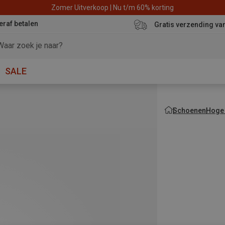
Zomer Uitverkoop | Nu t/m 60% korting
eraf betalen
Gratis verzending va
SALE
Schoenen
Hoge