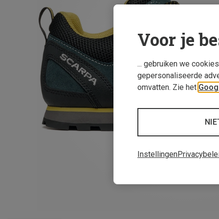
Voor je be
... gebruiken we cookie
gepersonaliseerde adve
omvatten. Zie het
Googl
NIE
Instellingen
Privacybele