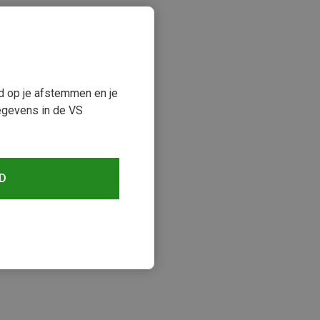
ud op je afstemmen en je
egevens in de VS
D