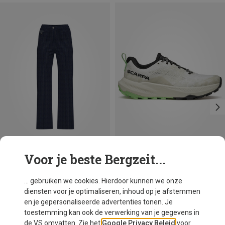
Voor je beste Bergzeit...
Je bespaart 45%
Maten
Scarpa
... gebruiken we cookies. Hierdoor kunnen we onze
Dames Golden Gate LT Schoenen
diensten voor je optimaliseren, inhoud op je afstemmen
€ 129,95
en je gepersonaliseerde advertenties tonen. Je
toestemming kan ook de verwerking van je gegevens in
de VS omvatten. Zie het
Google Privacy Beleid
voor