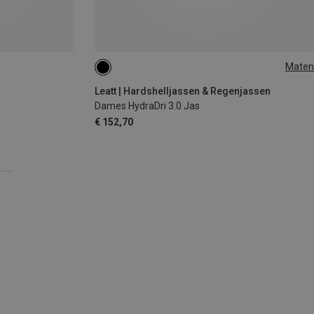
Maten
XS
S
M
L
Leatt | Hardshelljassen & Regenjassen
Dames HydraDri 3.0 Jas
€ 152,70