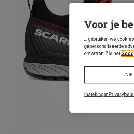
Voor je be
... gebruiken we cookie
gepersonaliseerde adve
omvatten. Zie het
Googl
NIE
Instellingen
Privacybele