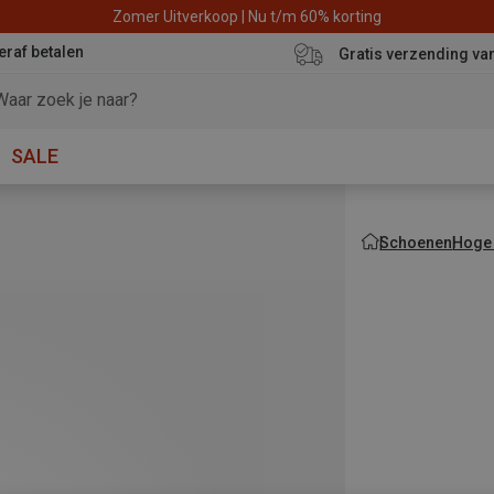
Zomer Uitverkoop | Nu t/m 60% korting
eraf betalen
Gratis verzending va
SALE
Schoenen
Hoge