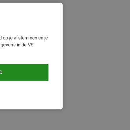
ud op je afstemmen en je
egevens in de VS
D