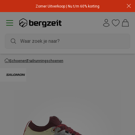
Zomer Uitverkoop | Nu t/m 60% korting
Schoenen
Trailrunningschoenen