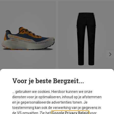
Voor je beste Bergzeit...
Je bespaart 25%
Maten
La Sportiva
... gebruiken we cookies. Hierdoor kunnen we onze
Heren Prodigio 2 Schoenen
diensten voor je optimaliseren, inhoud op je afstemmen
€ 158,40
en je gepersonaliseerde advertenties tonen. Je
toestemming kan ook de verwerking van je gegevens in
de VS omvatten. Zie het
Google Privacy Beleid
voor