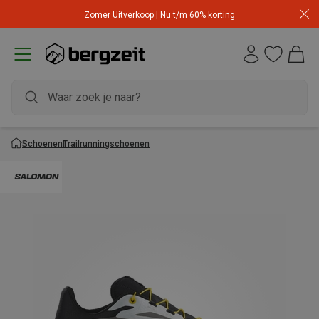
Zomer Uitverkoop | Nu t/m 60% korting
Schoenen
Trailrunningschoenen