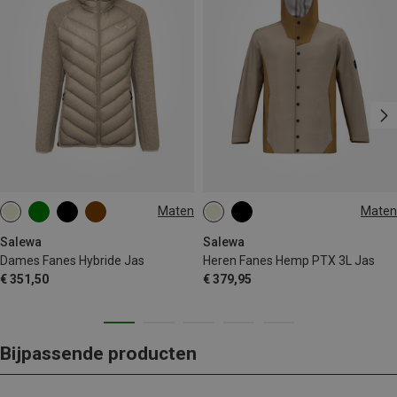
Maten
Maten
XS
S
M
L
XL
M
L
XL
XXL
Salewa
Salewa
Dames Fanes Hybride Jas
Heren Fanes Hemp PTX 3L Jas
€ 351,50
€ 379,95
Bijpassende producten