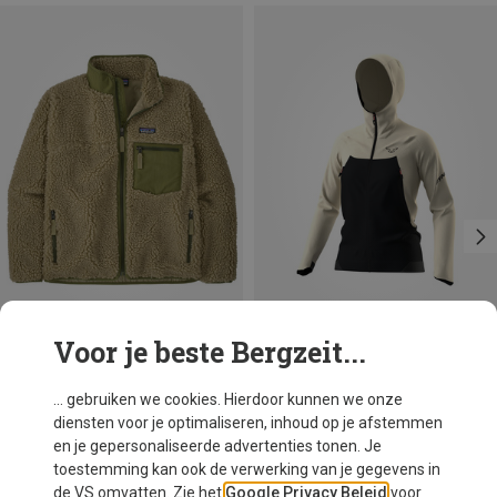
Voor je beste Bergzeit...
Je bespaart 20%
Je bespaart 33%
... gebruiken we cookies. Hierdoor kunnen we onze
diensten voor je optimaliseren, inhoud op je afstemmen
en je gepersonaliseerde advertenties tonen. Je
toestemming kan ook de verwerking van je gegevens in
de VS omvatten. Zie het
Google Privacy Beleid
voor