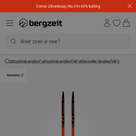
Zomer Uitverkoop | Nu t/m 60% korting
Uitrusting
Langlauf uitrusting
Langlaufski's
Klassieke langlaufski's