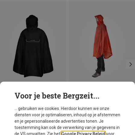
Voor je beste Bergzeit...
Je bespaart 24%
Maten
+4
S
M
L
XL
XXL
Vaude
... gebruiken we cookies. Hierdoor kunnen we onze
Valdipino poncho
diensten voor je optimaliseren, inhoud op je afstemmen
€ 54,95
en je gepersonaliseerde advertenties tonen. Je
toestemming kan ook de verwerking van je gegevens in
de VS omvatten. Zie het
Google Privacy Beleid
voor