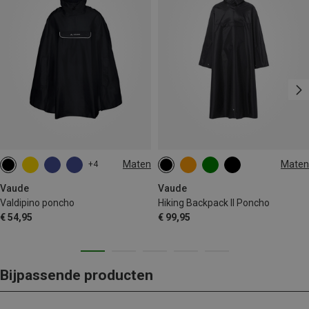
Maten
Maten
+4
S
M
L
XL
XXL
L|XL
M|S
Vaude
Vaude
Valdipino poncho
Hiking Backpack II Poncho
€ 54,95
€ 99,95
Bijpassende producten