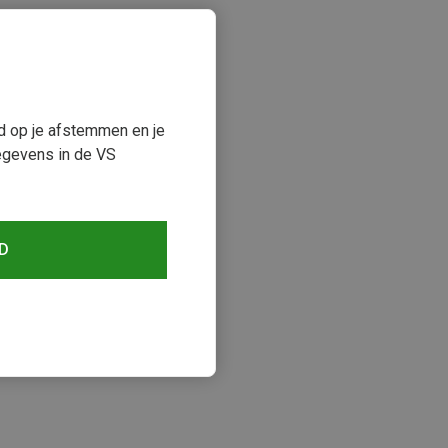
ud op je afstemmen en je
egevens in de VS
D