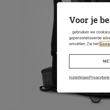
Voor je be
... gebruiken we cookie
gepersonaliseerde adve
omvatten. Zie het
Googl
NIE
Instellingen
Privacybele