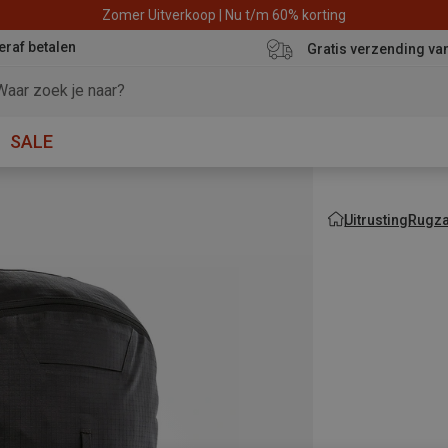
Zomer Uitverkoop | Nu t/m 60% korting
eraf betalen
Gratis verzending va
SALE
Uitrusting
Rugza