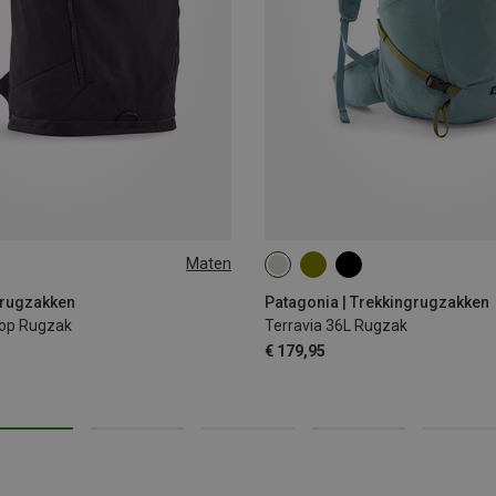
Maten
36L | L
36L | M
36L | S
grugzakken
Patagonia | Trekkingrugzakken
Top Rugzak
Terravia 36L Rugzak
€ 179,95