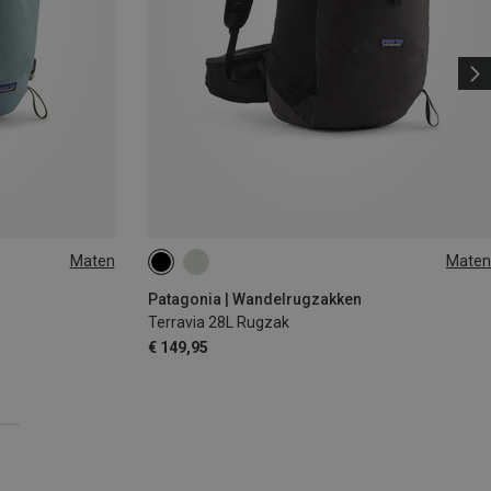
Maten
Maten
28L | S
28L | L
28L | M
Patagonia | Wandelrugzakken
Terravia 28L Rugzak
€ 149,95