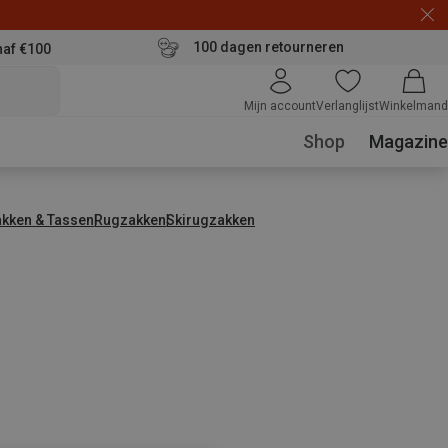
100 dagen retourneren
naf €100
Mijn account
Verlanglijst
Winkelmand
Shop
Magazine
kken & Tassen
Rugzakken
Skirugzakken