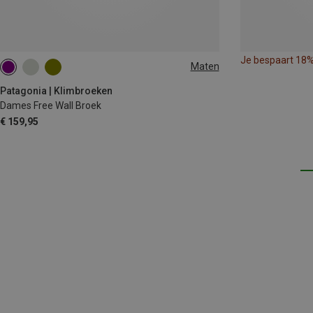
Je bespaart 18
Maten
XS
S
S
M
M
Patagonia | Klimbroeken
Dames Free Wall Broek
€ 159,95