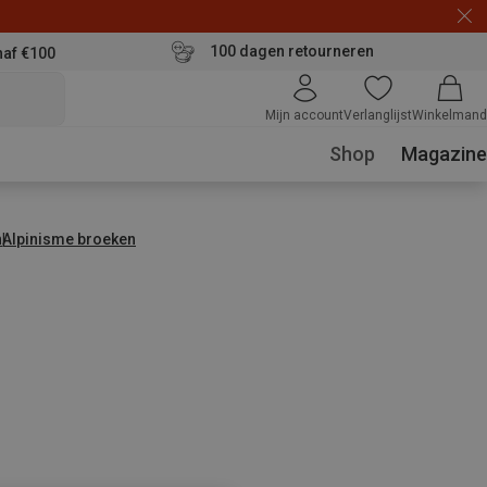
100 dagen retourneren
naf €100
Mijn account
Verlanglijst
Winkelmand
Shop
Magazine
n
Alpinisme broeken