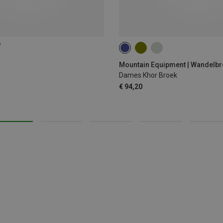
%
XS
S
M
L
XL
Mountain Equipment | Wandelb
Dames Khor Broek
€ 94,20