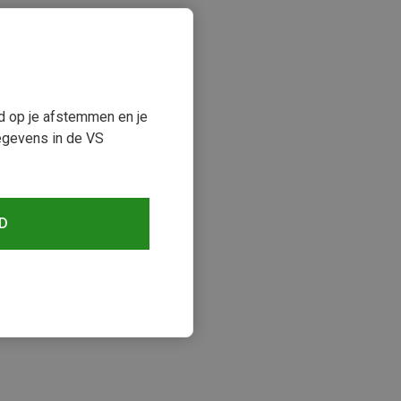
ud op je afstemmen en je
egevens in de VS
D