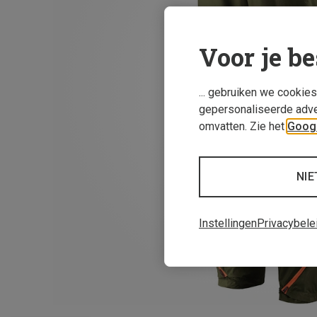
Voor je be
... gebruiken we cookie
gepersonaliseerde adve
omvatten. Zie het
Googl
NIE
Instellingen
Privacybele