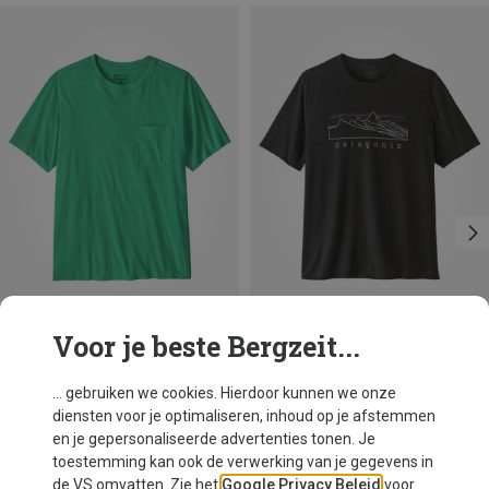
Voor je beste Bergzeit...
Je bespaart 26%
Maten
S
M
L
XXL
Patagonia
... gebruiken we cookies. Hierdoor kunnen we onze
Heren Cap Cool Trail Stratapeaks T-shirt
diensten voor je optimaliseren, inhoud op je afstemmen
€ 59,95
en je gepersonaliseerde advertenties tonen. Je
toestemming kan ook de verwerking van je gegevens in
de VS omvatten. Zie het
Google Privacy Beleid
voor