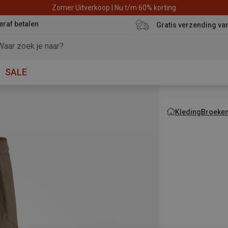
Zomer Uitverkoop | Nu t/m 60% korting
eraf betalen
Gratis verzending va
SALE
Kleding
Broeke