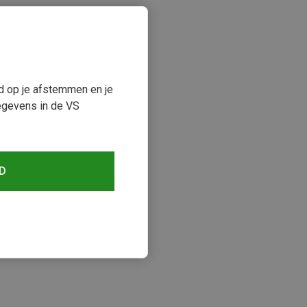
ud op je afstemmen en je
egevens in de VS
D