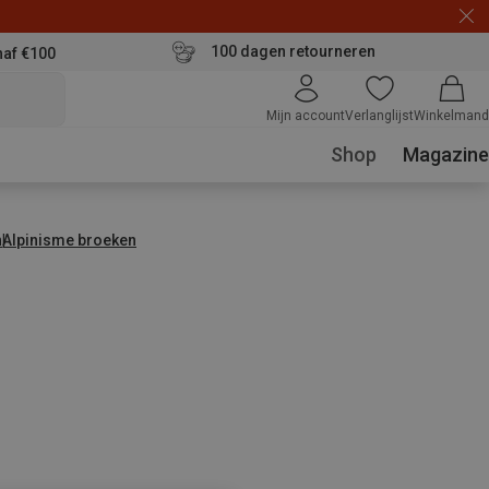
100 dagen retourneren
naf €100
Mijn account
Verlanglijst
Winkelmand
Shop
Magazine
n
Alpinisme broeken