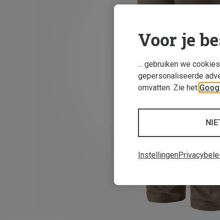
Voor je be
... gebruiken we cookie
gepersonaliseerde adve
omvatten. Zie het
Googl
NIE
Instellingen
Privacybele