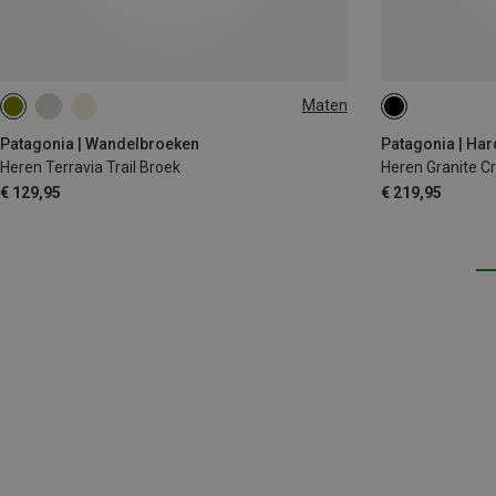
Maten
XS
S
M
L
L
S
L
XL
Patagonia | Wandelbroeken
Patagonia | Ha
Heren Terravia Trail Broek
Heren Granite C
€ 129,95
€ 219,95