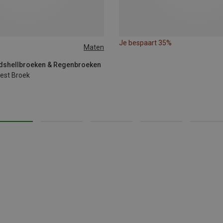
Je bespaart 35%
Maten
rdshellbroeken & Regenbroeken
rest Broek