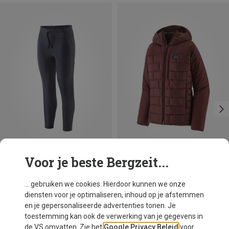
Voor je beste Bergzeit...
Je bespaart 36%
Maten
XS
S
M
L
Patagonia
... gebruiken we cookies. Hierdoor kunnen we onze
Dames 7/8 Endless Run Tight
diensten voor je optimaliseren, inhoud op je afstemmen
€ 109,95
en je gepersonaliseerde advertenties tonen. Je
toestemming kan ook de verwerking van je gegevens in
de VS omvatten. Zie het
Google Privacy Beleid
voor