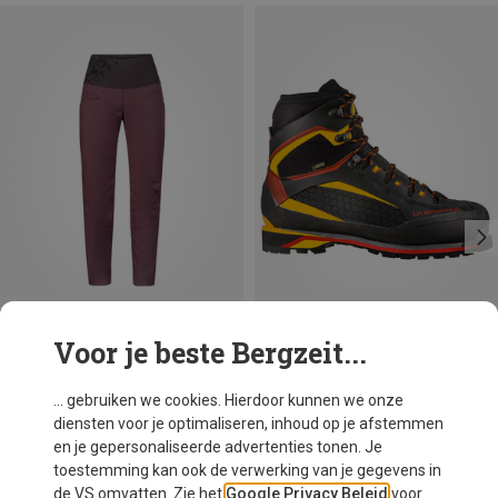
Voor je beste Bergzeit...
Je bespaart 25%
Maten
La Sportiva
... gebruiken we cookies. Hierdoor kunnen we onze
Trango Tower Extreme GTX schoenen
diensten voor je optimaliseren, inhoud op je afstemmen
€ 394,95
en je gepersonaliseerde advertenties tonen. Je
toestemming kan ook de verwerking van je gegevens in
de VS omvatten. Zie het
Google Privacy Beleid
voor