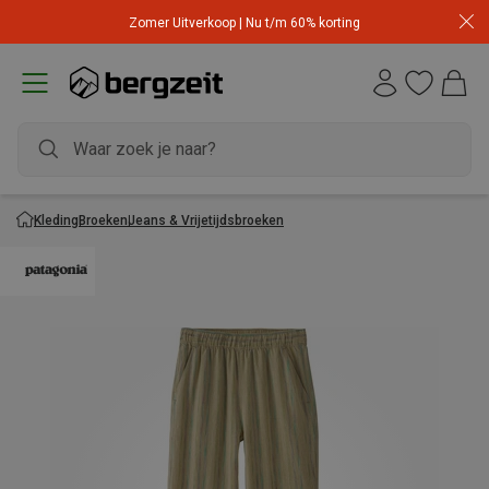
Zomer Uitverkoop | Nu t/m 60% korting
Kleding
Broeken
Jeans & Vrijetijdsbroeken