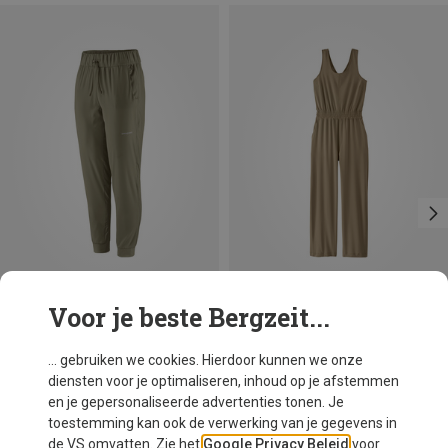
Voor je beste Bergzeit...
Je bespaart 20%
Je bespaart 40%
... gebruiken we cookies. Hierdoor kunnen we onze
diensten voor je optimaliseren, inhoud op je afstemmen
en je gepersonaliseerde advertenties tonen. Je
toestemming kan ook de verwerking van je gegevens in
de VS omvatten. Zie het
Google Privacy Beleid
voor