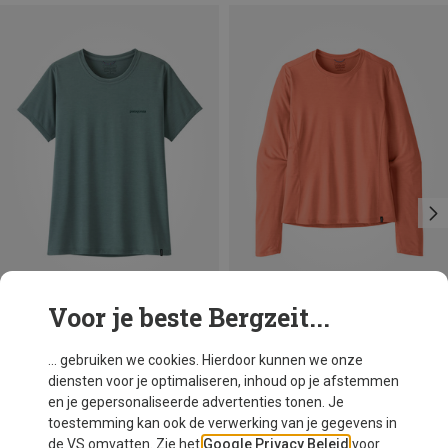
Voor je beste Bergzeit...
Je bespaart 30%
Je bespaart 38%
... gebruiken we cookies. Hierdoor kunnen we onze
diensten voor je optimaliseren, inhoud op je afstemmen
en je gepersonaliseerde advertenties tonen. Je
toestemming kan ook de verwerking van je gegevens in
de VS omvatten. Zie het
Google Privacy Beleid
voor