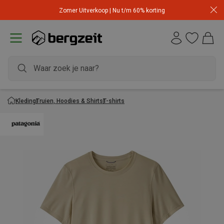
Zomer Uitverkoop | Nu t/m 60% korting
Kleding
Truien, Hoodies & Shirts
T-shirts