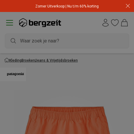
Zomer Uitverkoop | Nu t/m 60% korting
Kleding
Broeken
Jeans & Vrijetijdsbroeken