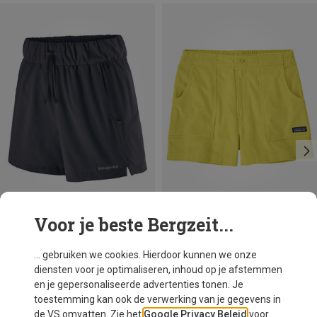
Voor je beste Bergzeit...
Je bespaart 30%
Maten
XS
L
XL
Patagonia
... gebruiken we cookies. Hierdoor kunnen we onze
Dames Terrebonne Korte broek
diensten voor je optimaliseren, inhoud op je afstemmen
€ 79,95
en je gepersonaliseerde advertenties tonen. Je
toestemming kan ook de verwerking van je gegevens in
de VS omvatten. Zie het
Google Privacy Beleid
voor