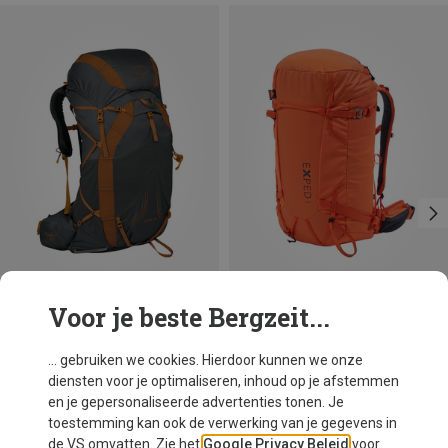
Voor je beste Bergzeit...
Je bespaart tot 24%
Je bespaart 18%
... gebruiken we cookies. Hierdoor kunnen we onze
diensten voor je optimaliseren, inhoud op je afstemmen
en je gepersonaliseerde advertenties tonen. Je
toestemming kan ook de verwerking van je gegevens in
de VS omvatten. Zie het
Google Privacy Beleid
voor