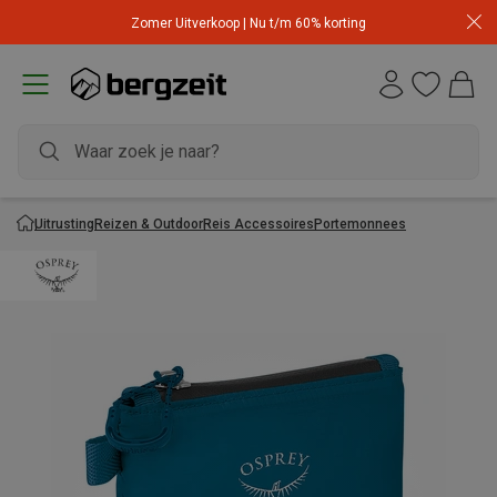
Zomer Uitverkoop | Nu t/m 60% korting
Uitrusting
Reizen & Outdoor
Reis Accessoires
Portemonnees