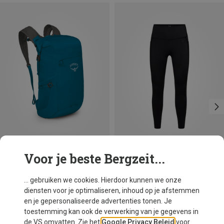
Voor je beste Bergzeit...
Je bespaart 18%
Je bespaart 30%
... gebruiken we cookies. Hierdoor kunnen we onze
diensten voor je optimaliseren, inhoud op je afstemmen
en je gepersonaliseerde advertenties tonen. Je
toestemming kan ook de verwerking van je gegevens in
de VS omvatten. Zie het
Google Privacy Beleid
voor