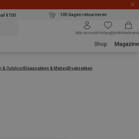
100 dagen retourneren
naf €100
Mijn account
Verlanglijst
Winkelmand
Shop
Magazine
n & Outdoor
Slaapzakken & Matjes
Bivakzakken