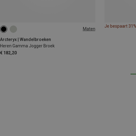
Je bespaart 31
Maten
S
M
L
XL
Arcteryx | Wandelbroeken
Heren Gamma Jogger Broek
€ 182,20