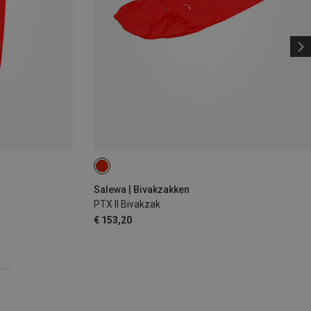
Salewa | Bivakzakken
PTX II Bivakzak
€ 153,20