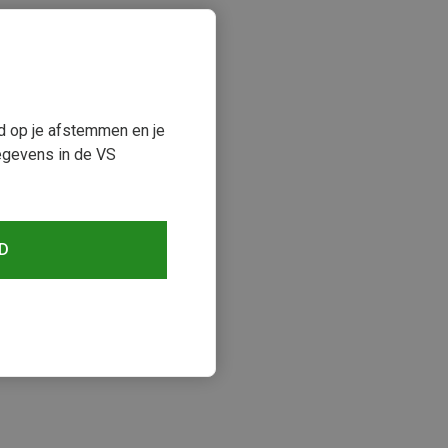
ud op je afstemmen en je
egevens in de VS
D