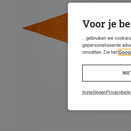
Voor je be
... gebruiken we cookie
gepersonaliseerde adve
omvatten. Zie het
Googl
NIE
Instellingen
Privacybele