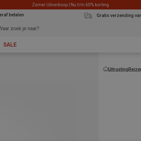
Zomer Uitverkoop | Nu t/m 60% korting
eraf betalen
Gratis verzending va
SALE
Uitrusting
Reize