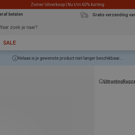
Zomer Uitverkoop | Nu t/m 60% korting
eraf betalen
Gratis verzending va
SALE
Helaas is je gewenste product niet langer beschikbaar....
Uitrusting
Rugza