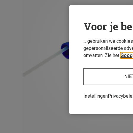
Voor je be
... gebruiken we cookie
gepersonaliseerde adve
omvatten. Zie het
Googl
NIE
Instellingen
Privacybele