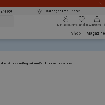
100 dagen retourneren
naf €100
Mijn account
Verlanglijst
Winkelmand
Shop
Magazine
kken & Tassen
Rugzakken
Drinkzak accessoires