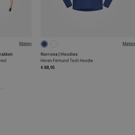
Maten
Maten
M
L
XL
XXL
gzakken
Norrona | Hoodies
vest
Heren Femund Tech Hoodie
€ 88,95