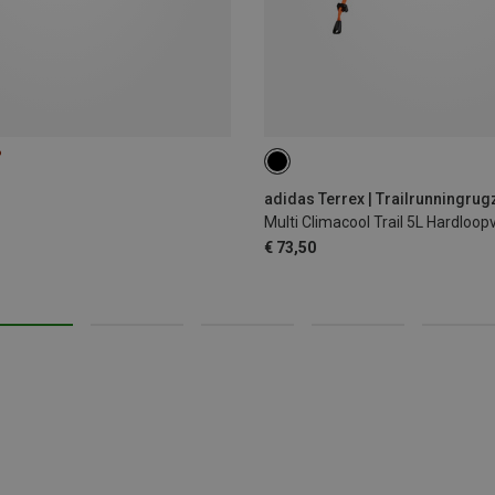
%
5L | M
5L | S
adidas Terrex | Trailrunningru
Multi Climacool Trail 5L Hardloop
€ 73,50