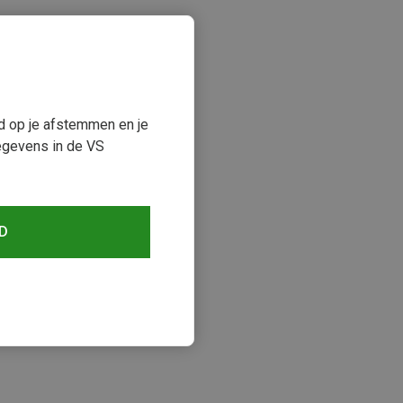
ud op je afstemmen en je
egevens in de VS
D